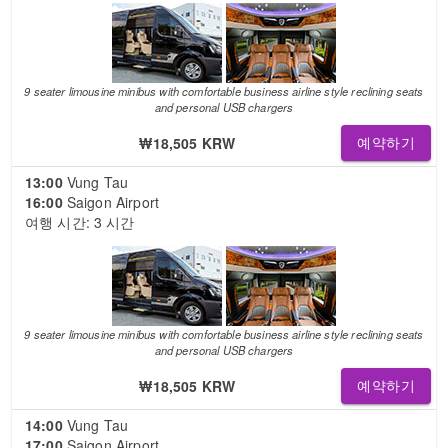
9 seater limousine minibus with comfortable business airline style reclining seats
and personal USB chargers
₩18,505 KRW
예약하기
13:00
Vung Tau
16:00
Saigon Airport
여행 시간: 3 시간
9 seater limousine minibus with comfortable business airline style reclining seats
and personal USB chargers
₩18,505 KRW
예약하기
14:00
Vung Tau
17:00
Saigon Airport