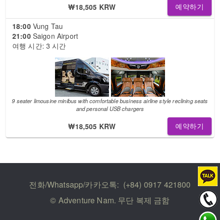
₩18,505 KRW
예약하기
18:00
Vung Tau
21:00
Saigon Airport
여행 시간: 3 시간
9 seater limousine minibus with comfortable business airline style reclining seats
and personal USB chargers
₩18,505 KRW
예약하기
전화/Whatsapp/카카오톡:
(+84) 0917 421800
© Adventure Nam. 무단 복제 금함