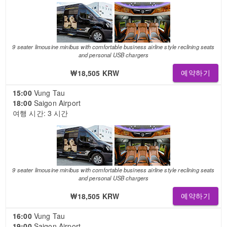
9 seater limousine minibus with comfortable business airline style reclining seats
and personal USB chargers
₩18,505 KRW
예약하기
15:00
Vung Tau
18:00
Saigon Airport
여행 시간: 3 시간
9 seater limousine minibus with comfortable business airline style reclining seats
and personal USB chargers
₩18,505 KRW
예약하기
16:00
Vung Tau
19:00
Saigon Airport